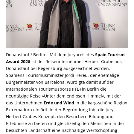
Tourismuspreis
30 Jahre Abruzzen-Reisen am 5. Oktober 2025 in Castel del Monte
Die Frau mit den roten Händen
abruzzen-
vorträge
Fotoprojekt Transumanza
Donaustauf / Berlin – Mit dem Jurypreis des
Spain Tourism
UNTERSTÜTZUNG DES CENTRO PADRE NOSTRO IN PALERMO
Award 2026
ist der Reiseunternehmer Herbert Grabe aus
erdbebenhilfe abruzzen
Donaustauf bei Regensburg ausgezeichnet worden.
Erde und Wind-Feste
Spaniens Tourismusminister Jordi Hereu, der ehemalige
Bürgermeister von Barcelona, würdigte damit auf der
Internationalen Tourismusbörse (ITB) in Berlin die
neuntägige Reise »Unter dem endlosen Himmel«, mit der
das Unternehmen
Erde und Wind
in die karg-schöne Region
Extremadura einlädt. In der Begründung lobt die Jury
Herbert Grabes Konzept, den Besuchern Bildung und
Erlebnisse zu bieten und gleichzeitig den Menschen in der
besuchten Landschaft eine nachhaltige Wertschöpfung