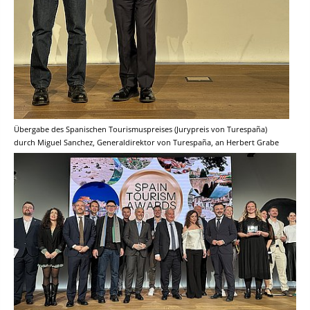
Übergabe des Spanischen Tourismuspreises (Jurypreis von Turespaña)
durch Miguel Sanchez, Generaldirektor von Turespaña, an Herbert Grabe